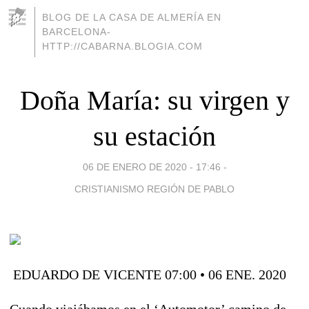
BLOG DE LA CASA DE ALMERÍA EN
BARCELONA-
HTTP://CABARNA.BLOGIA.COM
Doña María: su virgen y
su estación
06 DE ENERO DE 2020 - 17:46
-
CRISTIANISMO REGIÓN DE PABLO
EDUARDO DE VICENTE
07:00 • 06 ENE. 2020
Cuando viajábamos en el ‘Automotor’ camino de