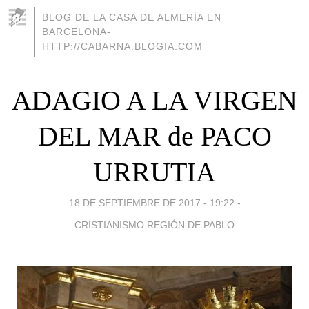
BLOG DE LA CASA DE ALMERÍA EN
BARCELONA-
HTTP://CABARNA.BLOGIA.COM
ADAGIO A LA VIRGEN
DEL MAR de PACO
URRUTIA
18 DE SEPTIEMBRE DE 2017 - 19:22
-
CRISTIANISMO REGIÓN DE PABLO