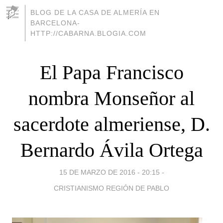
BLOG DE LA CASA DE ALMERÍA EN
BARCELONA-
HTTP://CABARNA.BLOGIA.COM
El Papa Francisco
nombra Monseñor al
sacerdote almeriense, D.
Bernardo Ávila Ortega
15 DE MARZO DE 2016 - 20:15
-
CRISTIANISMO REGIÓN DE PABLO